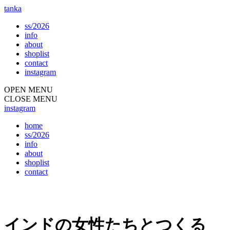
tanka
ss/2026
info
about
shoplist
contact
instagram
OPEN MENU
CLOSE MENU
instagram
home
ss/2026
info
about
shoplist
contact
インドの女性たちとつくる