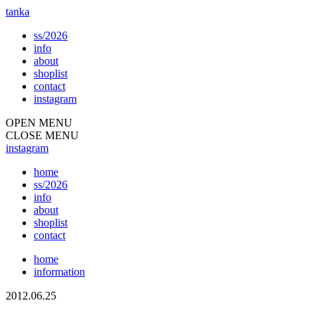
tanka
ss/2026
info
about
shoplist
contact
instagram
OPEN MENU
CLOSE MENU
instagram
home
ss/2026
info
about
shoplist
contact
home
information
2012.06.25