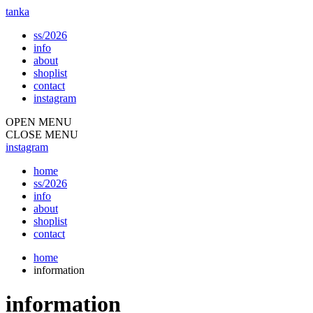
tanka
ss/2026
info
about
shoplist
contact
instagram
OPEN MENU
CLOSE MENU
instagram
home
ss/2026
info
about
shoplist
contact
home
information
information