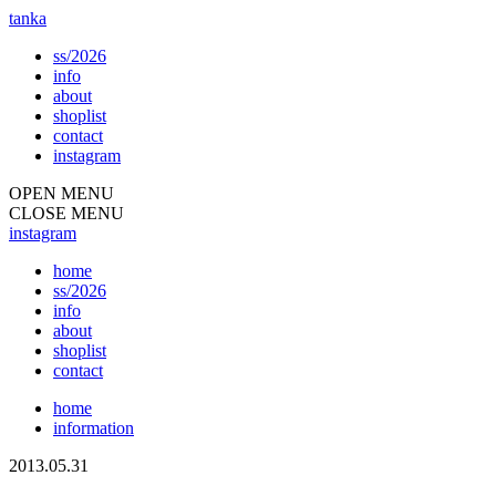
tanka
ss/2026
info
about
shoplist
contact
instagram
OPEN MENU
CLOSE MENU
instagram
home
ss/2026
info
about
shoplist
contact
home
information
2013.05.31