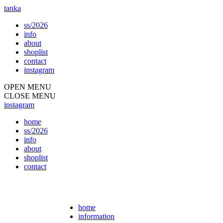
tanka
ss/2026
info
about
shoplist
contact
instagram
OPEN MENU
CLOSE MENU
instagram
home
ss/2026
info
about
shoplist
contact
home
information