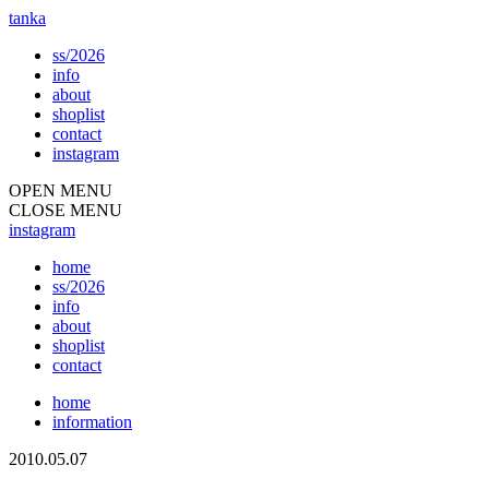
tanka
ss/2026
info
about
shoplist
contact
instagram
OPEN MENU
CLOSE MENU
instagram
home
ss/2026
info
about
shoplist
contact
home
information
2010.05.07