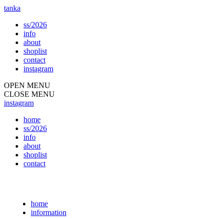
tanka
ss/2026
info
about
shoplist
contact
instagram
OPEN MENU
CLOSE MENU
instagram
home
ss/2026
info
about
shoplist
contact
home
information