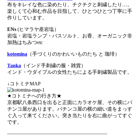
布をキレイな色に染めたり、チクチクと刺繍したり…。
楽しくて心和む作品を目指して、ひとつひとつ丁寧に手
作りしています。
ENs
(ヒマラヤ産岩塩）
岩塩・岩塩ランプ・バスソルト、お香、オーガニック非
加熱はちみつetc
kotomina
（手づくりのかわいいものたち と 珈琲）
Tanka
（インド手刺繍の服・雑貨）
インド・ウダイプルの女性たちによる手刺繍製品です。
↓コトミナMAP
★コトミナへの行き方★
京都駅八条西口を出ると正面にカラオケ屋、その横にパ
チンコ屋があります。パチンコ屋の横の細い道をまっす
ぐ入って来てください。突き当たりを右に曲がってすぐ
です。
————————————————————