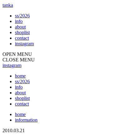
tanka
ss/2026
info
about
shoplist
contact
instagram
OPEN MENU
CLOSE MENU
instagram
home
ss/2026
info
about
shoplist
contact
home
information
2010.03.21