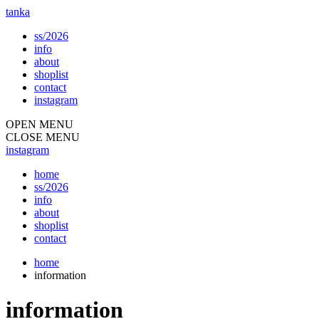
tanka
ss/2026
info
about
shoplist
contact
instagram
OPEN MENU
CLOSE MENU
instagram
home
ss/2026
info
about
shoplist
contact
home
information
information