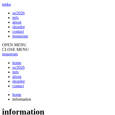
tanka
ss/2026
info
about
shoplist
contact
instagram
OPEN MENU
CLOSE MENU
instagram
home
ss/2026
info
about
shoplist
contact
home
information
information