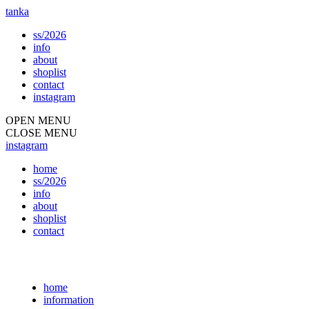
tanka
ss/2026
info
about
shoplist
contact
instagram
OPEN MENU
CLOSE MENU
instagram
home
ss/2026
info
about
shoplist
contact
home
information