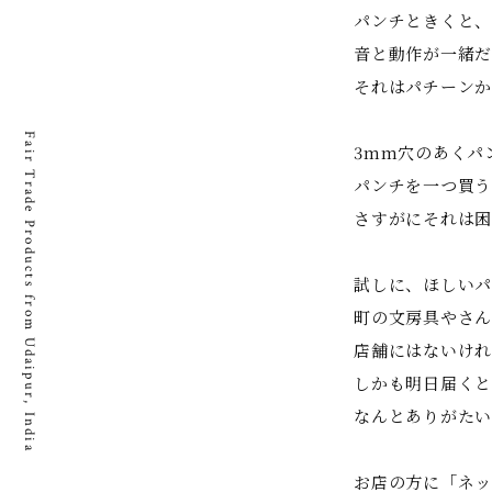
パンチときくと、
音と動作が一緒だ
それはパチーン
Fair Trade Products from Udaipur, India
3mm穴のあくパ
パンチを一つ買う
さすがにそれは困
試しに、ほしいパ
町の文房具やさん
店舗にはないけれ
しかも明日届くと
なんとありがたい
お店の方に「ネッ