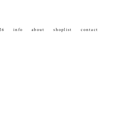
26
info
about
shoplist
contact
insta