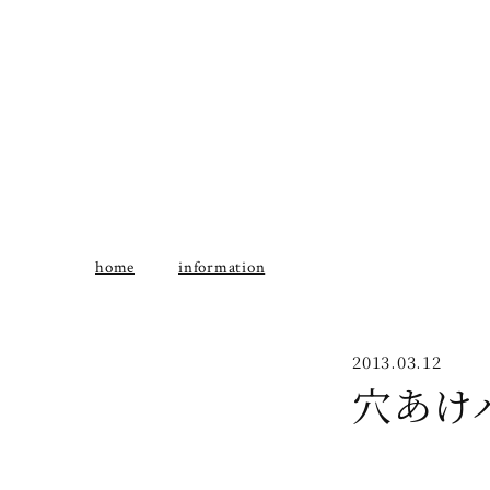
home
information
2013.03.12
穴あけ