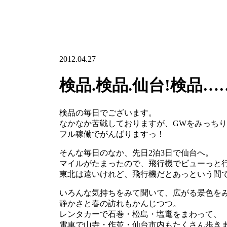
2012.04.27
検品.検品.仙台!検品…
検品の毎日でございます。
なかなか苦戦しておりますが、GWをみっち
フル稼働でがんばりますっ！
そんな毎日のなか、先日2泊3日で仙台へ。
マイルがたまったので、飛行機でビューっと
東北は遠いけれど、飛行機だとあっという間
いろんな気持ちをみて聞いて、広がる景色を
静かさと春の訪れもかんじつつ。
レンタカーで石巻・松島・塩竃をまわって、
電車で山寺・作並・仙台市内もたくさん歩き