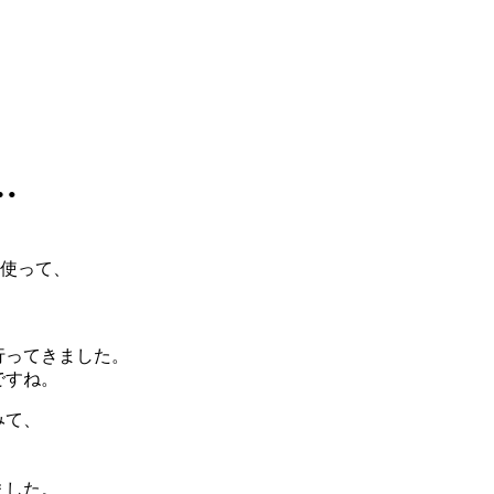
…
り使って、
行ってきました。
ですね。
みて、
ました。