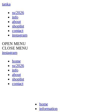
tanka
ss/2026
info
about
shoplist
contact
instagram
OPEN MENU
CLOSE MENU
instagram
home
ss/2026
info
about
shoplist
contact
home
information