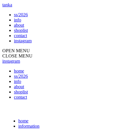
tanka
ss/2026
info
about
shoplist
contact
instagram
OPEN MENU
CLOSE MENU
instagram
home
ss/2026
info
about
shoplist
contact
home
information