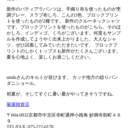
新作のパティアラパンツは、手織り布を使ったものが杢
調グレー、スラブ布しろ、こんの3色、ブロックプリン
トを使ったものが2種です。
新作のクルーネックシャツ
です。ブロックプリントを使ったものがこちら。そのほ
かしろ、インディゴ、くろがございます。何度もサンプ
ルを作成してようやく出来上がりました。大人なシャ
ツ、ぜひ試着してみていただきたいです。
ブロックプ
リントのしかくトップスも新作がたくさんございます。
夏を心地よく、楽しくお過ごしください。
sinduさんのキルトが並びます。
カッチ地方の絞りバン
ダニショール。
初夏が、そしてすぐに暑い夏がやってきそうですね。
菊屋雑貨店
〒604-0932京都市中京区寺町通押小路角 妙満寺前町４６
９
TEL/FAX: 075-222-0178