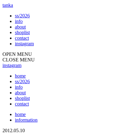
tanka
ss/2026
info
about
shoplist
contact
instagram
OPEN MENU
CLOSE MENU
instagram
home
ss/2026
info
about
shoplist
contact
home
information
2012.05.10