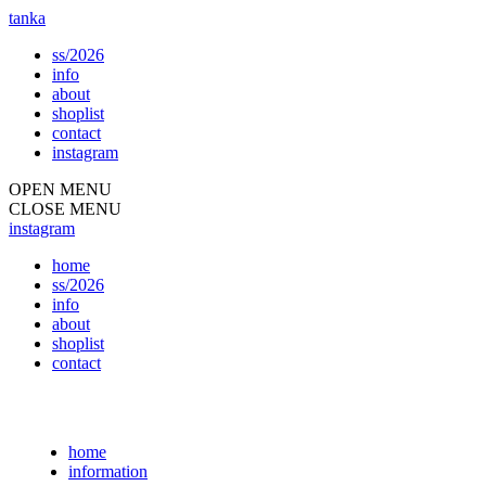
tanka
ss/2026
info
about
shoplist
contact
instagram
OPEN MENU
CLOSE MENU
instagram
home
ss/2026
info
about
shoplist
contact
home
information