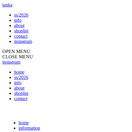
tanka
ss/2026
info
about
shoplist
contact
instagram
OPEN MENU
CLOSE MENU
instagram
home
ss/2026
info
about
shoplist
contact
home
information