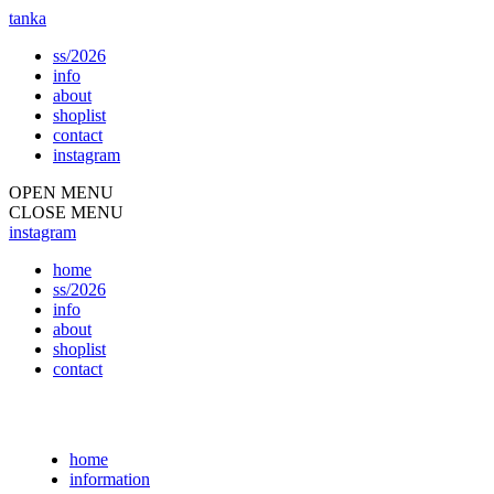
tanka
ss/2026
info
about
shoplist
contact
instagram
OPEN MENU
CLOSE MENU
instagram
home
ss/2026
info
about
shoplist
contact
home
information