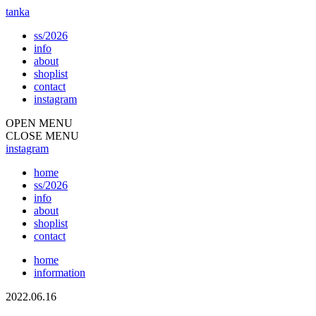
tanka
ss/2026
info
about
shoplist
contact
instagram
OPEN MENU
CLOSE MENU
instagram
home
ss/2026
info
about
shoplist
contact
home
information
2022.06.16