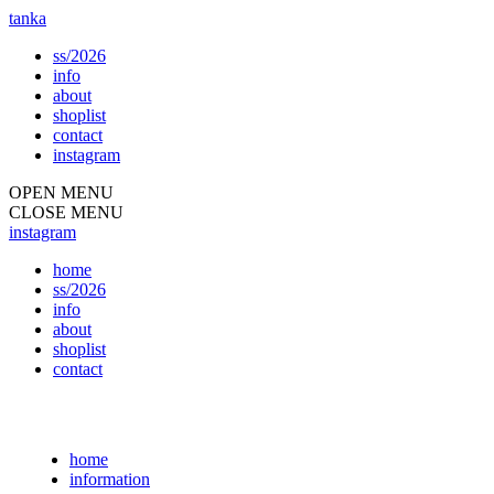
tanka
ss/2026
info
about
shoplist
contact
instagram
OPEN MENU
CLOSE MENU
instagram
home
ss/2026
info
about
shoplist
contact
home
information