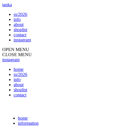
tanka
ss/2026
info
about
shoplist
contact
instagram
OPEN MENU
CLOSE MENU
instagram
home
ss/2026
info
about
shoplist
contact
home
information