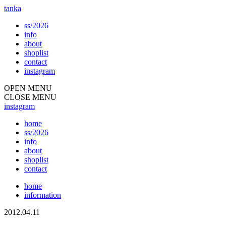
tanka
ss/2026
info
about
shoplist
contact
instagram
OPEN MENU
CLOSE MENU
instagram
home
ss/2026
info
about
shoplist
contact
home
information
2012.04.11