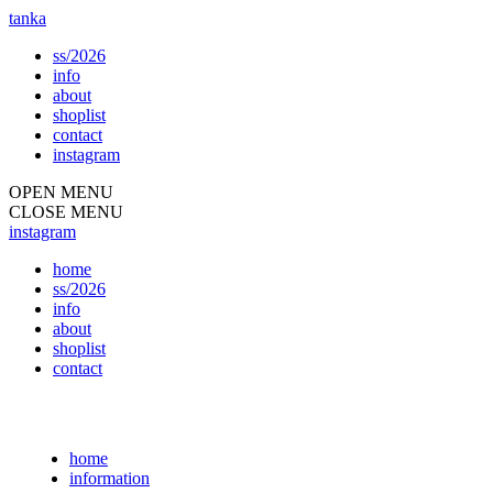
tanka
ss/2026
info
about
shoplist
contact
instagram
OPEN MENU
CLOSE MENU
instagram
home
ss/2026
info
about
shoplist
contact
home
information