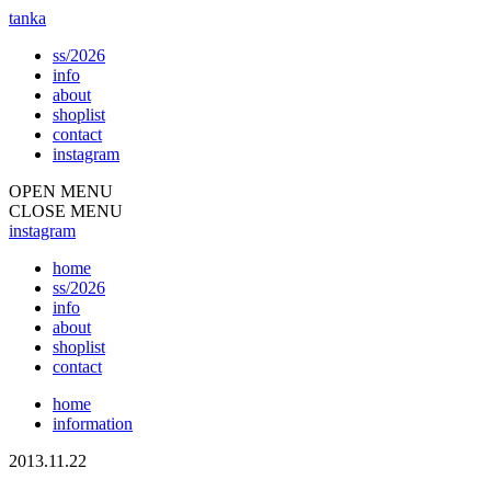
tanka
ss/2026
info
about
shoplist
contact
instagram
OPEN MENU
CLOSE MENU
instagram
home
ss/2026
info
about
shoplist
contact
home
information
2013.11.22