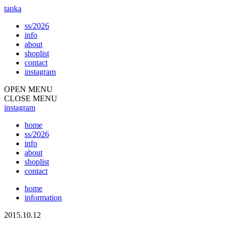
tanka
ss/2026
info
about
shoplist
contact
instagram
OPEN MENU
CLOSE MENU
instagram
home
ss/2026
info
about
shoplist
contact
home
information
2015.10.12