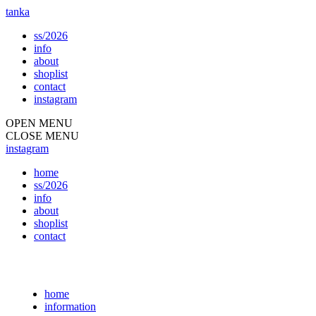
tanka
ss/2026
info
about
shoplist
contact
instagram
OPEN MENU
CLOSE MENU
instagram
home
ss/2026
info
about
shoplist
contact
home
information