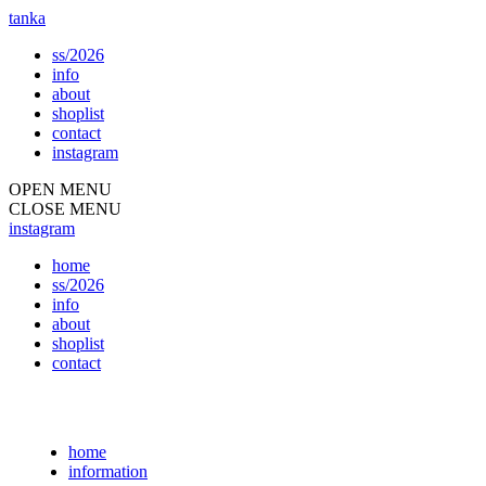
tanka
ss/2026
info
about
shoplist
contact
instagram
OPEN MENU
CLOSE MENU
instagram
home
ss/2026
info
about
shoplist
contact
home
information