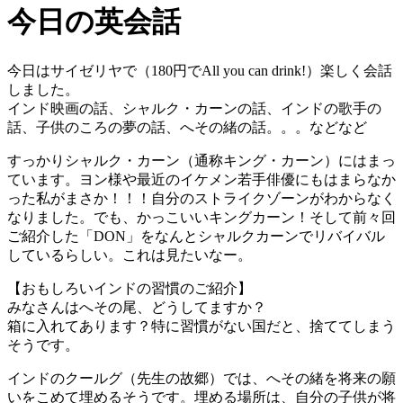
今日の英会話
今日はサイゼリヤで（180円でAll you can drink!）楽しく会話
しました。
インド映画の話、シャルク・カーンの話、インドの歌手の
話、子供のころの夢の話、へその緒の話。。。などなど
すっかりシャルク・カーン（通称キング・カーン）にはまっ
ています。ヨン様や最近のイケメン若手俳優にもはまらなか
った私がまさか！！！自分のストライクゾーンがわからなく
なりました。でも、かっこいいキングカーン！そして前々回
ご紹介した「DON」をなんとシャルクカーンでリバイバル
しているらしい。これは見たいなー。
【おもしろいインドの習慣のご紹介】
みなさんはへその尾、どうしてますか？
箱に入れてあります？特に習慣がない国だと、捨ててしまう
そうです。
インドのクールグ（先生の故郷）では、へその緒を将来の願
いをこめて埋めるそうです。埋める場所は、自分の子供が将