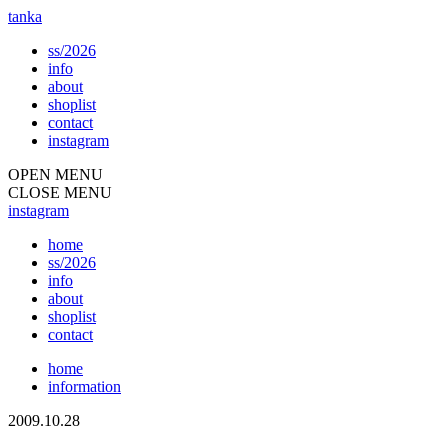
tanka
ss/2026
info
about
shoplist
contact
instagram
OPEN MENU
CLOSE MENU
instagram
home
ss/2026
info
about
shoplist
contact
home
information
2009.10.28