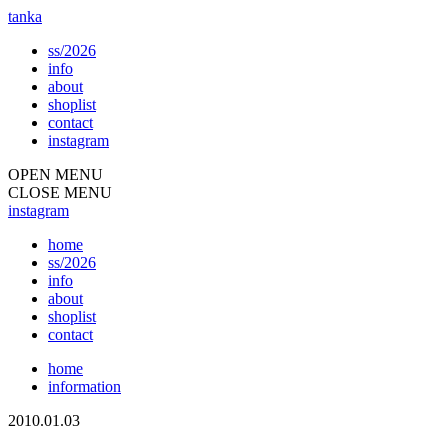
tanka
ss/2026
info
about
shoplist
contact
instagram
OPEN MENU
CLOSE MENU
instagram
home
ss/2026
info
about
shoplist
contact
home
information
2010.01.03