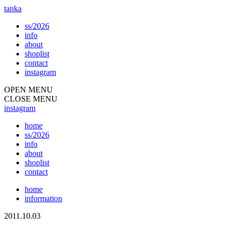
tanka
ss/2026
info
about
shoplist
contact
instagram
OPEN MENU
CLOSE MENU
instagram
home
ss/2026
info
about
shoplist
contact
home
information
2011.10.03