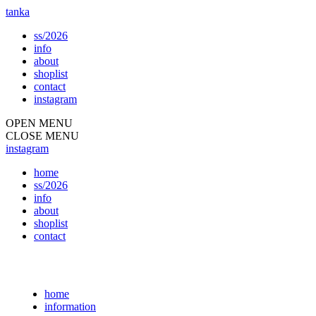
tanka
ss/2026
info
about
shoplist
contact
instagram
OPEN MENU
CLOSE MENU
instagram
home
ss/2026
info
about
shoplist
contact
home
information