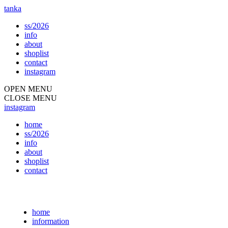
tanka
ss/2026
info
about
shoplist
contact
instagram
OPEN MENU
CLOSE MENU
instagram
home
ss/2026
info
about
shoplist
contact
home
information