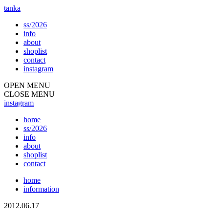
tanka
ss/2026
info
about
shoplist
contact
instagram
OPEN MENU
CLOSE MENU
instagram
home
ss/2026
info
about
shoplist
contact
home
information
2012.06.17