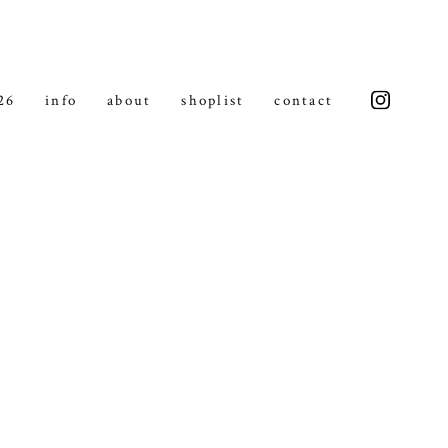
26
info
about
shoplist
contact
insta