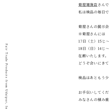
菊屋雑貨店
さんで
私は検品の毎日で
菊屋さんの展示会
※菊屋さんには
17日（土）15じ
Fair Trade Products from Udaipur, India
18日（日）14じ
在廊いたします。
どうぞ会いにきて
検品はあともう少
お手伝いしてくだ
みなさんの積み重