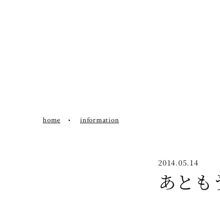
home
information
2014.05.14
あとも