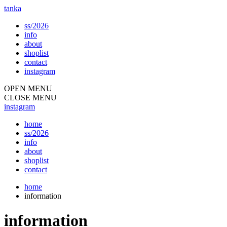
tanka
ss/2026
info
about
shoplist
contact
instagram
OPEN MENU
CLOSE MENU
instagram
home
ss/2026
info
about
shoplist
contact
home
information
information